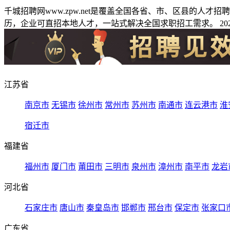
千城招聘网www.zpw.net是覆盖全国各省、市、区县的人
历，企业可直招本地人才，一站式解决全国求职招工需求。 2026
江苏省
南京市
无锡市
徐州市
常州市
苏州市
南通市
连云港市
淮
宿迁市
福建省
福州市
厦门市
莆田市
三明市
泉州市
漳州市
南平市
龙岩
河北省
石家庄市
唐山市
秦皇岛市
邯郸市
邢台市
保定市
张家口
广东省