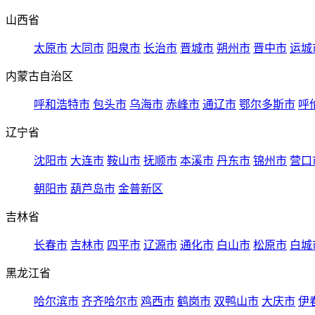
山西省
太原市
大同市
阳泉市
长治市
晋城市
朔州市
晋中市
运城
内蒙古自治区
呼和浩特市
包头市
乌海市
赤峰市
通辽市
鄂尔多斯市
呼
辽宁省
沈阳市
大连市
鞍山市
抚顺市
本溪市
丹东市
锦州市
营口
朝阳市
葫芦岛市
金普新区
吉林省
长春市
吉林市
四平市
辽源市
通化市
白山市
松原市
白城
黑龙江省
哈尔滨市
齐齐哈尔市
鸡西市
鹤岗市
双鸭山市
大庆市
伊