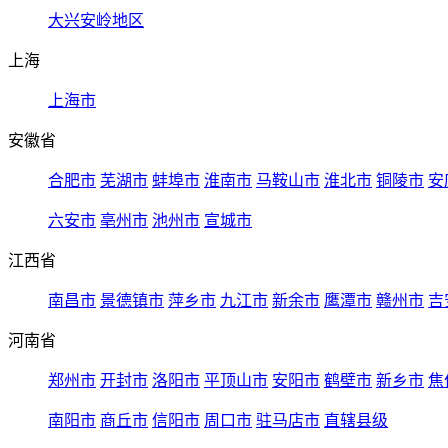
大兴安岭地区
上海
上海市
安徽省
合肥市
芜湖市
蚌埠市
淮南市
马鞍山市
淮北市
铜陵市
安
六安市
亳州市
池州市
宣城市
江西省
南昌市
景德镇市
萍乡市
九江市
新余市
鹰潭市
赣州市
吉
河南省
郑州市
开封市
洛阳市
平顶山市
安阳市
鹤壁市
新乡市
焦
南阳市
商丘市
信阳市
周口市
驻马店市
直辖县级