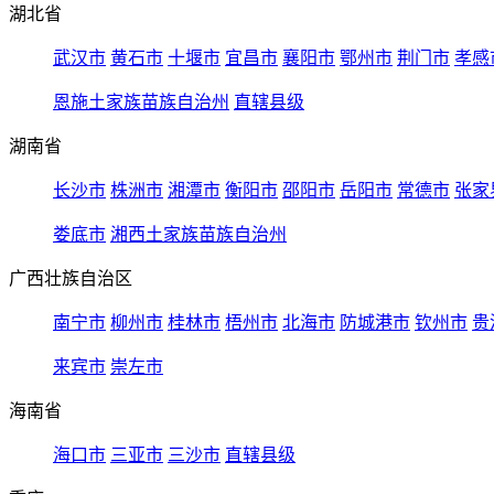
湖北省
武汉市
黄石市
十堰市
宜昌市
襄阳市
鄂州市
荆门市
孝感
恩施土家族苗族自治州
直辖县级
湖南省
长沙市
株洲市
湘潭市
衡阳市
邵阳市
岳阳市
常德市
张家
娄底市
湘西土家族苗族自治州
广西壮族自治区
南宁市
柳州市
桂林市
梧州市
北海市
防城港市
钦州市
贵
来宾市
崇左市
海南省
海口市
三亚市
三沙市
直辖县级