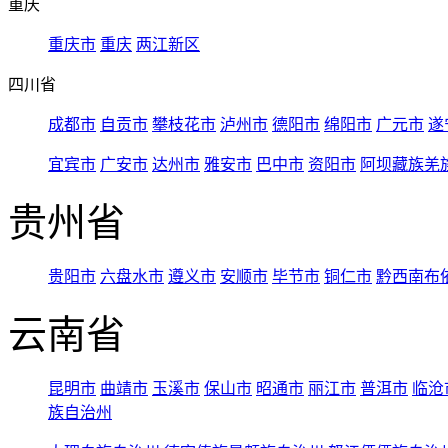
重庆
重庆市
重庆
两江新区
四川省
成都市
自贡市
攀枝花市
泸州市
德阳市
绵阳市
广元市
遂
宜宾市
广安市
达州市
雅安市
巴中市
资阳市
阿坝藏族羌
贵州省
贵阳市
六盘水市
遵义市
安顺市
毕节市
铜仁市
黔西南布
云南省
昆明市
曲靖市
玉溪市
保山市
昭通市
丽江市
普洱市
临沧
族自治州