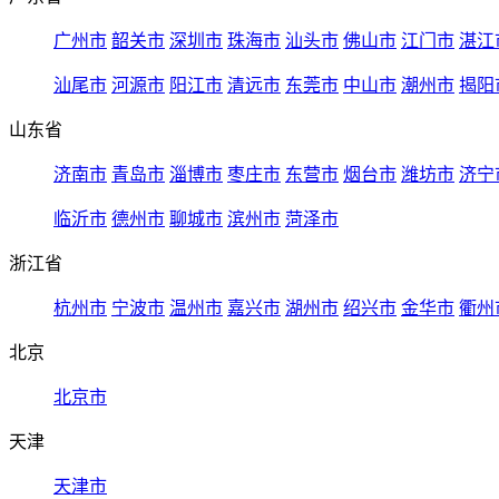
广州市
韶关市
深圳市
珠海市
汕头市
佛山市
江门市
湛江
汕尾市
河源市
阳江市
清远市
东莞市
中山市
潮州市
揭阳
山东省
济南市
青岛市
淄博市
枣庄市
东营市
烟台市
潍坊市
济宁
临沂市
德州市
聊城市
滨州市
菏泽市
浙江省
杭州市
宁波市
温州市
嘉兴市
湖州市
绍兴市
金华市
衢州
北京
北京市
天津
天津市