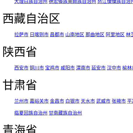
大理白族自治州
德宏傣族景颇族自治州
怒江傈僳族自治
西藏自治区
拉萨市
日喀则市
昌都市
山南地区
那曲地区
阿里地区
林
陕西省
西安市
铜川市
宝鸡市
咸阳市
渭南市
延安市
汉中市
榆林
甘肃省
兰州市
嘉峪关市
金昌市
白银市
天水市
武威市
张掖市
平
临夏回族自治州
甘南藏族自治州
青海省