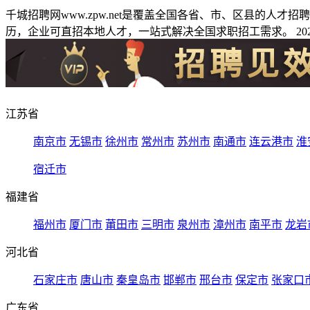
千城招聘网www.zpw.net是覆盖全国各省、市、区县的人
历，企业可直招本地人才，一站式解决全国求职招工需求。 2026
江苏省
南京市
无锡市
徐州市
常州市
苏州市
南通市
连云港市
淮
宿迁市
福建省
福州市
厦门市
莆田市
三明市
泉州市
漳州市
南平市
龙岩
河北省
石家庄市
唐山市
秦皇岛市
邯郸市
邢台市
保定市
张家口
广东省