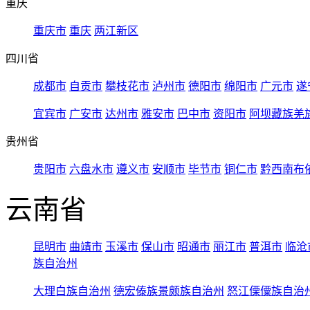
重庆
重庆市
重庆
两江新区
四川省
成都市
自贡市
攀枝花市
泸州市
德阳市
绵阳市
广元市
遂
宜宾市
广安市
达州市
雅安市
巴中市
资阳市
阿坝藏族羌
贵州省
贵阳市
六盘水市
遵义市
安顺市
毕节市
铜仁市
黔西南布
云南省
昆明市
曲靖市
玉溪市
保山市
昭通市
丽江市
普洱市
临沧
族自治州
大理白族自治州
德宏傣族景颇族自治州
怒江傈僳族自治