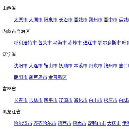
山西省
太原市
大同市
阳泉市
长治市
晋城市
朔州市
晋中市
运城
内蒙古自治区
呼和浩特市
包头市
乌海市
赤峰市
通辽市
鄂尔多斯市
呼
辽宁省
沈阳市
大连市
鞍山市
抚顺市
本溪市
丹东市
锦州市
营口
朝阳市
葫芦岛市
金普新区
吉林省
长春市
吉林市
四平市
辽源市
通化市
白山市
松原市
白城
黑龙江省
哈尔滨市
齐齐哈尔市
鸡西市
鹤岗市
双鸭山市
大庆市
伊