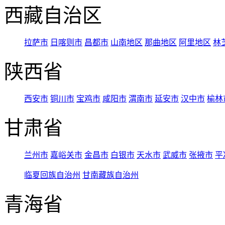
西藏自治区
拉萨市
日喀则市
昌都市
山南地区
那曲地区
阿里地区
林
陕西省
西安市
铜川市
宝鸡市
咸阳市
渭南市
延安市
汉中市
榆林
甘肃省
兰州市
嘉峪关市
金昌市
白银市
天水市
武威市
张掖市
平
临夏回族自治州
甘南藏族自治州
青海省