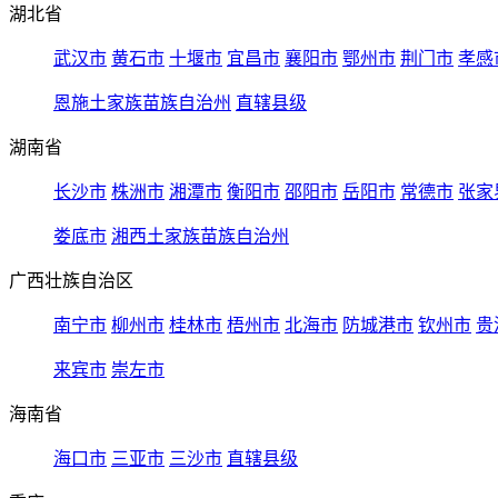
湖北省
武汉市
黄石市
十堰市
宜昌市
襄阳市
鄂州市
荆门市
孝感
恩施土家族苗族自治州
直辖县级
湖南省
长沙市
株洲市
湘潭市
衡阳市
邵阳市
岳阳市
常德市
张家
娄底市
湘西土家族苗族自治州
广西壮族自治区
南宁市
柳州市
桂林市
梧州市
北海市
防城港市
钦州市
贵
来宾市
崇左市
海南省
海口市
三亚市
三沙市
直辖县级