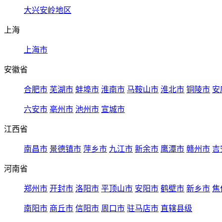
大兴安岭地区
上海
上海市
安徽省
合肥市
芜湖市
蚌埠市
淮南市
马鞍山市
淮北市
铜陵市
安
六安市
亳州市
池州市
宣城市
江西省
南昌市
景德镇市
萍乡市
九江市
新余市
鹰潭市
赣州市
吉
河南省
郑州市
开封市
洛阳市
平顶山市
安阳市
鹤壁市
新乡市
焦
南阳市
商丘市
信阳市
周口市
驻马店市
直辖县级