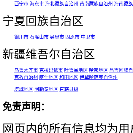
西宁市
海东市
海北藏族自治州
黄南藏族自治州
海南藏族
宁夏回族自治区
银川市
石嘴山市
吴忠市
固原市
中卫市
新疆维吾尔自治区
乌鲁木齐市
克拉玛依市
吐鲁番地区
哈密地区
昌吉回族自
克孜自治州
喀什地区
和田地区
伊犁哈萨克自治州
塔城地区
阿勒泰地区
直辖县级
免责声明：
网页内的所有信息均为用